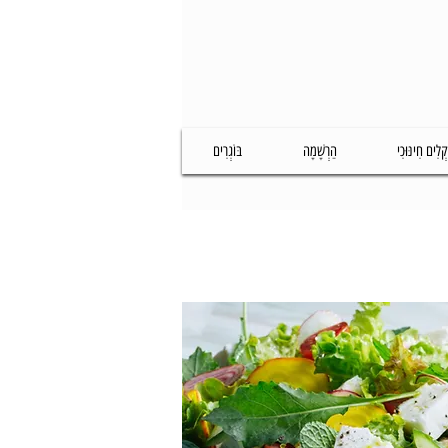
קְלִים חִינּוּכִי
הַרְשָׁמָה
בּוֹגְרִים