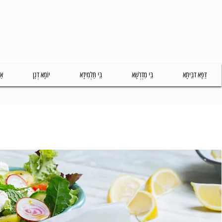
דַּפָּא דבֵּיתָא
בֵּי מִדְרְשָׁא
בֵּי תַּלְמִידָא
יוֹמָא דְנָן
אַ