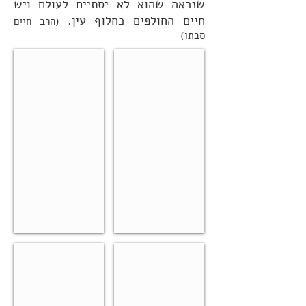
שנראה שהוא לא יסתיים לעולם ויש
חיים החולפים כחלוף עין.
(הרב חיים
סבתו)
על גמילות חסדים
גם אני הייתי שם
על
השבת
חשיבות
הראשונה
של
במדרשה
גמילות
החסידית
חסדים
תיעוד
מסע
אוסף אמרות
בסוד שיח
קטעי
ראיון
מחשבה,
עם
ציטוטים
כ''ק