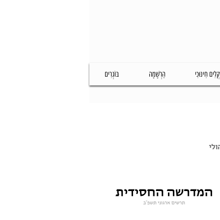
קְלִים חִינּוּכִי
הַרְשָׁמָה
בּוֹגְרִים
ולי