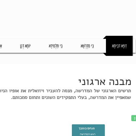
דַּפָּא דבֵּיתָא
בֵּי מִדְרְשָׁא
בֵּי תַּלְמִידָא
יוֹמָא דְנָן
אַ
מבנה ארגוני
תרשים הארגוני של המדרשה, מנסה להעביר ויזואלית את אופיו הניה
שמאפיין את המדרשה, בעלי התפקידים השונים ותחום סמכותם.