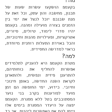
מה?
בקעמפ הושקעו עשרות שעות של
תכנון, מחשבה והון עתק, וכל זאת על
מנת שבנכם יוכל לנצל את ימי בין
הזמנים בצורה מועילה ומהנה. בקעמפ
יהיו סדרי לימוד, טיולים, סיורים,
אטרקציות, ופעילויות מהנות וחינוכיות,
והכל באוירת התעלות רוחנית מיוחדת,
כראוי למדרשה החסידית.
למה?
מטרת הקעמפ היא להעניק לתלמידים
אפשרות להחליף את כוחותיהם,
להתרענן פיזית ונפשית, ולהתארגן
לקראת השנה החדשה, באופן חינוכי
וחיובי. כידוע, ימי החופשה הם זמן
מועד לפורענות בקרב בני נוער
המסתובבים בטל ללא מסגרת. הקעמפ
יפצה על היעדר המסגרת בימים אלו
וייתן להם את האפשרות ליהנות, אך בד