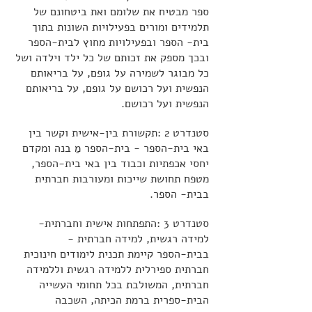
ספר מבטיח את שלומם ואת ביטחונם של
תלמידים ומורים בפעילויות השונות בתוך
בית- הספר ובפעילויות מחוץ לבית-הספר
ובכך מספק את זכותם של כל ילד וילדה ושל
כל מבוגר לשמירה על גופם, על בריאותם
הנפשית ועל רכושם על גופם, על בריאותם
הנפשית ועל רכושם.
סטנדרט 2 :תקשורת בין-אישית וקשר בין
באי בית-הספר - בית-הספר מַ בנה ומקדם
יחסי אכפתיות וכבוד בין באי בית-הספר,
מטפח תחושת שייכות ומעורבות חברתית
בבית- הספר.
סטנדרט 3 :התפתחות אישית וחברתית-
למידה רגשית, למידה חברתית -
בבית-הספר קיימת תכנית לימודים חינוכית
חברתית ספירלית ללמידה רגשית וללמידה
חברתית, המשולבת בכל תחומי העשייה
הבית-ספרית ברמת הכיתה, השכבה