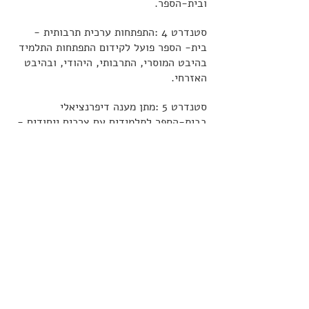
ובית-הספר.
סטנדרט 4 :התפתחות ערכית תרבותית -
בית- הספר פועל לקידום התפתחות התלמיד
בהיבט המוסרי, התרבותי, היהודי, ובהיבט
האזרחי.
סטנדרט 5 :מתן מענה דיפרנציאלי
בבית-הספר לתלמידים עם צרכים ייחודים -
בית-הספר נותן במסגרתו מענים מובחנים
לצרכים מיוחדים של תלמידים בתחום
הקוגניטיבי, הרגשי, החברתי, המשפחתי
והכלכלי.
סטנדרט 6 :יחסי גומלין בין בית-הספר
להורים ומכוונות לקהילה - בית-הספר מבנה
מערך של העברת מידע להורים בנוגע
לבית-הספר ובנוגע לילדיהם. בית-הספר
מעודד את ההורים ומשתף אותם בקבלת
החלטות ובפעילויות של בית- הספר.
בית-ספר פועל מתוך אוריינטציה קהילתית.