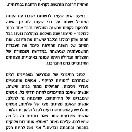
וציפיה דרוכה מורגשת לקראת הרחבת גבולותיה.
במעט הזמן שעמד לרשותנו ישבנו עם הצוות
המוביל שעות על גבי שעות לתכנון השנה
ולהפקת לקחים מהשנה החולפת ודבר אחד ברור
לכולנו - סיימנו שנה מאלפת במהלכה נגענו בכל
תחום שרק יכולנו ובלבד שישרת את חזוננו. אות
הסיום של השנה החולפת סימל את העבודה
המשמעותית שנעשתה במדרשה ושמקורה של
ההצלחה הגדולה היתה טמונה באיכויות הצוותים
החינוכיים בהם התברכנו.
לסגל החינוכי של המדרשה מאפיינים רבים
שכותרתם 'דמויות לחיקוי'. אנשים אותנטיים
נעדרי מסכות, הפועלים מתוך כנות אישית,
אנשים שאינם מתיימרים להיות יודעי כל, אנשים
שעובדים על מידותיהם, שהענווה נר לרגלם,
אנשים שאינם מציגים מצג של שלמות, אנשים
מתלבטים, אנשים שיודעים לקבל ולהעביר הלאה.
אנשים שיודעים שמה שהם נותנים זה כל מה
שיש להם. עליהם נאמר "ואמלא אותו רוח אלוקים
בחכמה ובתבונה ובדעת." אני גאה להיות חלק