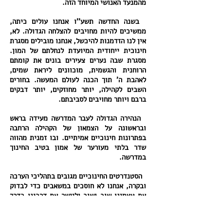
מהמנעד האנושי המיוחד הזה.
בשנה החדשה תשע''ו אנחנו עולים כיתה,
ממשיכים להיות מחויבים להצלחה הגדולה. לא,
אין לנו הזדמנות להיכשל, אנחנו מובילים מסגרת
חינוכית ייחודית המיועדת לנחלתם של המון.
מסגרת שבה נערים צעירים בונים את קומתם
הרוחנית והגשמית, מוכוונים ליראת שמים,
לאהבת ה' תוך הכנה לעולם המעשה. בחורים
השבים לקהילה, יותר מחוזקים, יותר דבקים
ברבם ויותר מחויבים לסביבתם.
הנהירה הגדולה לעבר המדרשה מעידה בראש
ובראשונה על הצמאון של הקהילה הרחבה
בפתרונות חינוכיים אמיתיים. ובו זמנית מהווה
שדר בלתי מעורער של אמון בטיב החינוך
במדרשה.
הסטנדרטים החינוכיים מגובים בתהליכי הערכה
ובקרה, אנחנו לא חוסכים במשאבים כדי לבדוק
את עצמינו שוב ושוב וליישר את דרכינו בדרך
העולה מעלה.